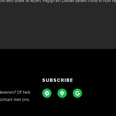
t om een boek te lezen. Pepijn en Daniel bellen rond in hun
SUBSCRIBE
 leveren? Of heb
contact met ons