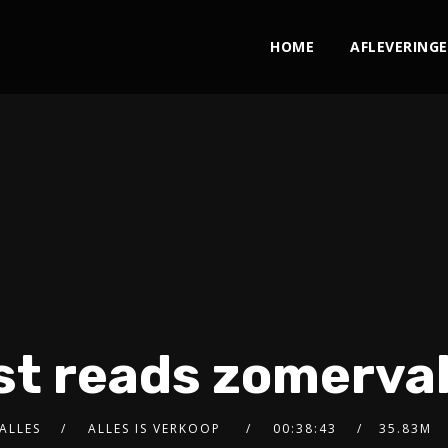
HOME
AFLEVERING
st reads zomervak
ALLES
ALLES IS VERKOOP
00:38:43
35.83M